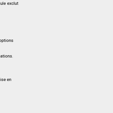
ule exclut
’options
lations.
mise en