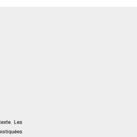
texte. Les
histiquées