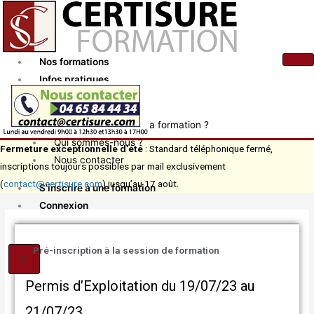
Aller
au
contenu
Nos formations
Infos pratiques
Actualités
Comment financer ma formation ?
Qui sommes-nous ?
Fermeture exceptionnelle d’été
: Standard téléphonique fermé,
Nous contacter
inscriptions toujours possibles par mail exclusivement
(
contact@certisure.com
) jusqu’au 17 août.
S’inscrire à une formation
Connexion
Pré-inscription à la session de formation
X
Permis d’Exploitation du 19/07/23 au
21/07/23