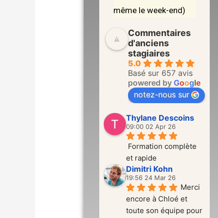
même le week-end)
Commentaires
d'anciens
stagiaires
5.0
Basé sur 657 avis
powered by
G
o
o
g
l
e
notez-nous sur
Thylane Descoins
09:00 02 Apr 26
Formation complète 
et rapide
Dimitri Kohn
19:56 24 Mar 26
Merci 
encore à Chloé et 
toute son équipe pour 