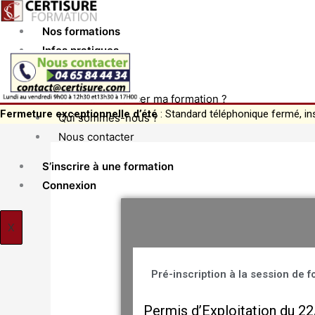
Aller
au
Nos formations
contenu
Infos pratiques
Actualités
Comment financer ma formation ?
Fermeture exceptionnelle d’été
: Standard téléphonique fermé, in
Qui sommes-nous ?
Nous contacter
S’inscrire à une formation
Connexion
X
Pré-inscription à la session de 
Permis d’Exploitation du 2