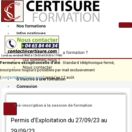
Aller
au
contenu
Nos formations
Infos pratiques
Actualités
Comment financer ma formation ?
Qui sommes-nous ?
Fermeture exceptionnelle d’été
: Standard téléphonique fermé,
Nous contacter
inscriptions toujours possibles par mail exclusivement
(
contact@certisure.com
) jusqu’au 17 août.
S’inscrire à une formation
Connexion
Pré-inscription à la session de formation
X
Permis d’Exploitation du 27/09/23 au
29/09/23