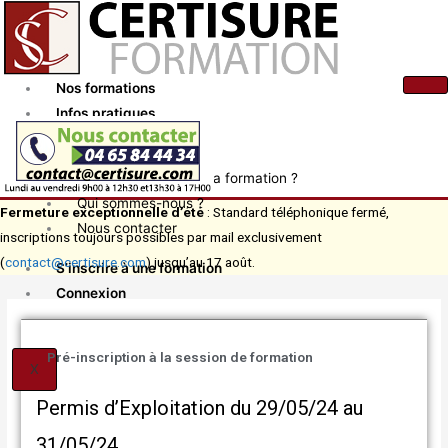
Aller
au
contenu
Nos formations
Infos pratiques
Actualités
Comment financer ma formation ?
Qui sommes-nous ?
Fermeture exceptionnelle d’été
: Standard téléphonique fermé,
Nous contacter
inscriptions toujours possibles par mail exclusivement
(
contact@certisure.com
) jusqu’au 17 août.
S’inscrire à une formation
Connexion
Pré-inscription à la session de formation
X
Permis d’Exploitation du 29/05/24 au
31/05/24