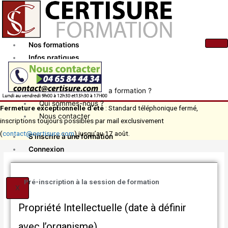
Aller
au
contenu
Nos formations
Infos pratiques
Actualités
Comment financer ma formation ?
Qui sommes-nous ?
Fermeture exceptionnelle d’été
: Standard téléphonique fermé,
Nous contacter
inscriptions toujours possibles par mail exclusivement
(
contact@certisure.com
) jusqu’au 17 août.
S’inscrire à une formation
Connexion
Pré-inscription à la session de formation
X
Propriété Intellectuelle (date à définir
avec l’organisme)