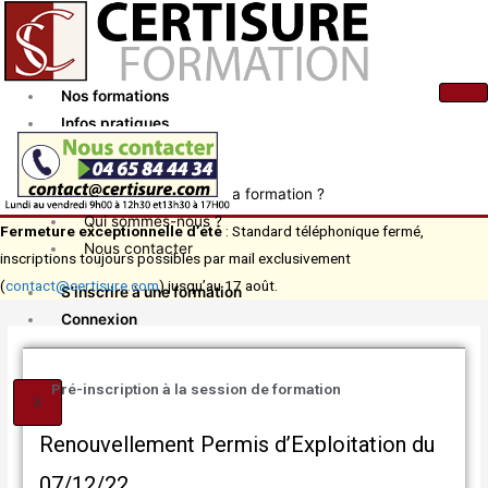
Aller
au
contenu
Nos formations
Infos pratiques
Actualités
Comment financer ma formation ?
Qui sommes-nous ?
Fermeture exceptionnelle d’été
: Standard téléphonique fermé,
Nous contacter
inscriptions toujours possibles par mail exclusivement
(
contact@certisure.com
) jusqu’au 17 août.
S’inscrire à une formation
Connexion
Pré-inscription à la session de formation
X
Renouvellement Permis d’Exploitation du
07/12/22