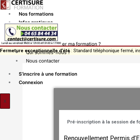
Aller
au
Nos formations
contenu
Infos pratiques
Actualités
Comment financer ma formation ?
Fermeture exceptionnelle d’été
: Standard téléphonique fermé, in
Qui sommes-nous ?
Nous contacter
S’inscrire à une formation
Connexion
X
Pré-inscription à la session de 
Renouvellement Permis d’Ex