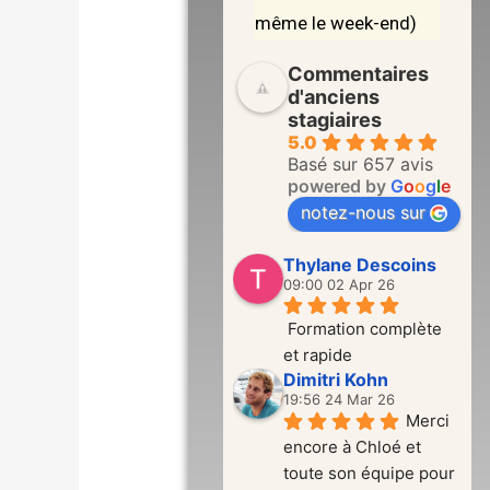
même le week-end)
Commentaires
d'anciens
stagiaires
5.0
Basé sur 657 avis
powered by
G
o
o
g
l
e
notez-nous sur
Thylane Descoins
09:00 02 Apr 26
Formation complète 
et rapide
Dimitri Kohn
19:56 24 Mar 26
Merci 
encore à Chloé et 
toute son équipe pour 