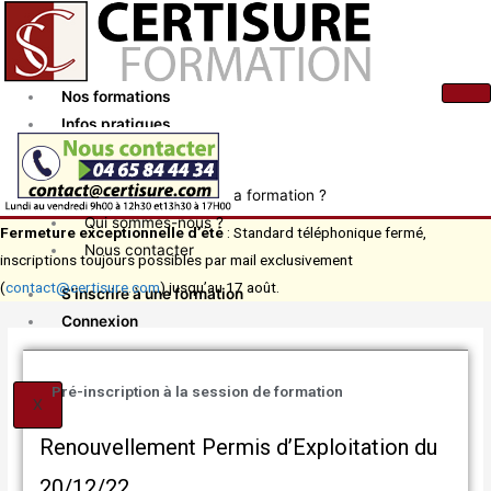
Aller
au
contenu
Nos formations
Infos pratiques
Actualités
Comment financer ma formation ?
Qui sommes-nous ?
Fermeture exceptionnelle d’été
: Standard téléphonique fermé,
Nous contacter
inscriptions toujours possibles par mail exclusivement
(
contact@certisure.com
) jusqu’au 17 août.
S’inscrire à une formation
Connexion
Pré-inscription à la session de formation
X
Renouvellement Permis d’Exploitation du
20/12/22