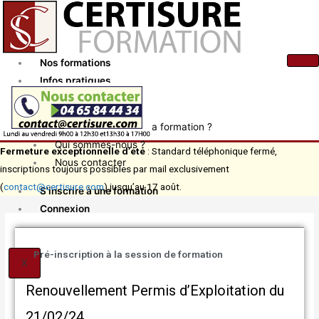
Aller
au
contenu
Nos formations
Infos pratiques
Actualités
Comment financer ma formation ?
Qui sommes-nous ?
Fermeture exceptionnelle d’été
: Standard téléphonique fermé,
Nous contacter
inscriptions toujours possibles par mail exclusivement
(
contact@certisure.com
) jusqu’au 17 août.
S’inscrire à une formation
Connexion
Pré-inscription à la session de formation
X
Renouvellement Permis d’Exploitation du
21/02/24