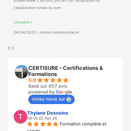
intellectuelle. L’accord, portant sur l’acquisition et
l’exploitation totale du nom
Lire plus »
24/04/2022
Aucun commentaire
CERTISURE - Certifications &
Formations
5.0
Basé sur 657 avis
powered by
G
o
o
g
l
e
notez-nous sur
Thylane Descoins
09:00 02 Apr 26
Formation complète et 
rapide