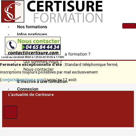
Aller
au
contenu
Nos formations
Infos pratiques
Actualités
Comment financer ma formation ?
Qui sommes-nous ?
Fermeture exceptionnelle d’été
: Standard téléphonique fermé,
Nous contacter
inscriptions toujours possibles par mail exclusivement
(
contact@certisure.com
) jusqu’au 17 août.
S’inscrire à une formation
Connexion
L'actualité de Certisure
X