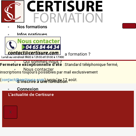
Aller
au
contenu
Nos formations
Infos pratiques
Actualités
Comment financer ma formation ?
Qui sommes-nous ?
Fermeture exceptionnelle d’été
: Standard téléphonique fermé,
Nous contacter
inscriptions toujours possibles par mail exclusivement
(
contact@certisure.com
) jusqu’au 17 août.
S’inscrire à une formation
Connexion
L'actualité de Certisure
X