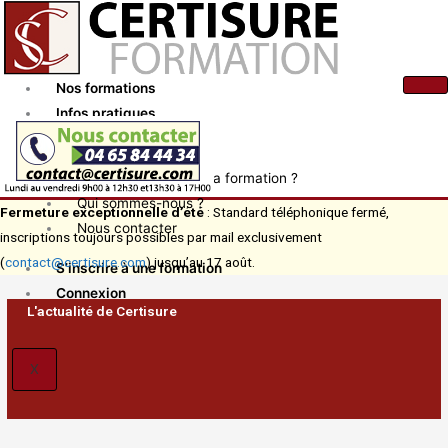
Aller
au
contenu
Nos formations
Infos pratiques
Actualités
Comment financer ma formation ?
Qui sommes-nous ?
Fermeture exceptionnelle d’été
: Standard téléphonique fermé,
Nous contacter
inscriptions toujours possibles par mail exclusivement
(
contact@certisure.com
) jusqu’au 17 août.
S’inscrire à une formation
Connexion
L'actualité de Certisure
X