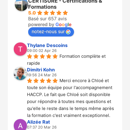
CERTISURE - Certifications &
Formations
5.0
Basé sur 657 avis
powered by
G
o
o
g
l
e
notez-nous sur
Thylane Descoins
09:00 02 Apr 26
Formation complète et 
rapide
Dimitri Kohn
19:56 24 Mar 26
Merci encore à Chloé et 
toute son équipe pour l'accompagnement 
HACCP. Le fait que Chloé soit disponible 
pour répondre à toutes mes questions et 
qu'elle le reste dans le temps même après 
la formation c'est vraiment exceptionnel.
Alizée Rat
07:37 20 Mar 26