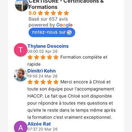
CERTISURE - Certifications &
Formations
5.0
Basé sur 657 avis
powered by
G
o
o
g
l
e
notez-nous sur
Thylane Descoins
09:00 02 Apr 26
Formation complète et 
rapide
Dimitri Kohn
19:56 24 Mar 26
Merci encore à Chloé et 
toute son équipe pour l'accompagnement 
HACCP. Le fait que Chloé soit disponible 
pour répondre à toutes mes questions et 
qu'elle le reste dans le temps même après 
la formation c'est vraiment exceptionnel.
Alizée Rat
07:37 20 Mar 26