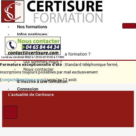
Aller
au
contenu
Nos formations
Infos pratiques
Actualités
Comment financer ma formation ?
Qui sommes-nous ?
Fermeture exceptionnelle d’été
: Standard téléphonique fermé,
Nous contacter
inscriptions toujours possibles par mail exclusivement
(
contact@certisure.com
) jusqu’au 17 août.
S’inscrire à une formation
Connexion
L'actualité de Certisure
X