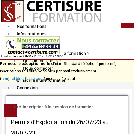
Aller
au
contenu
Nos formations
Infos pratiques
Actualités
Comment financer ma formation ?
Qui sommes-nous ?
Fermeture exceptionnelle d’été
: Standard téléphonique fermé,
Nous contacter
inscriptions toujours possibles par mail exclusivement
(
contact@certisure.com
) jusqu’au 17 août.
S’inscrire à une formation
Connexion
Pré-inscription à la session de formation
X
Permis d’Exploitation du 26/07/23 au
28/07/23