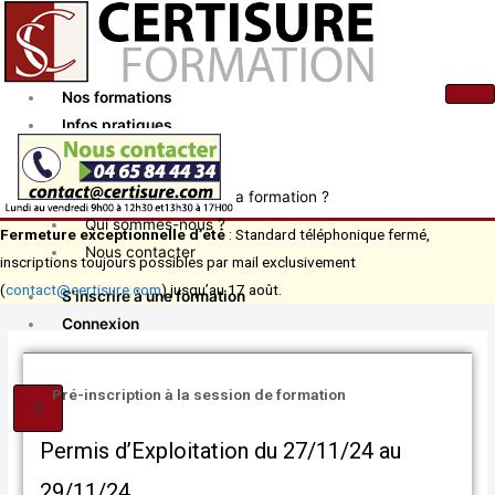
Aller
au
contenu
Nos formations
Infos pratiques
Actualités
Comment financer ma formation ?
Qui sommes-nous ?
Fermeture exceptionnelle d’été
: Standard téléphonique fermé,
Nous contacter
inscriptions toujours possibles par mail exclusivement
(
contact@certisure.com
) jusqu’au 17 août.
S’inscrire à une formation
Connexion
Pré-inscription à la session de formation
X
Permis d’Exploitation du 27/11/24 au
29/11/24