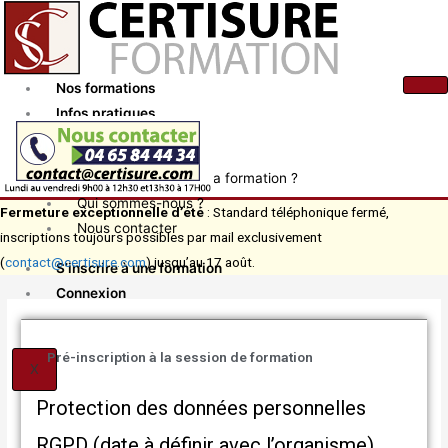
Aller
au
contenu
Nos formations
Infos pratiques
Actualités
Comment financer ma formation ?
Qui sommes-nous ?
Fermeture exceptionnelle d’été
: Standard téléphonique fermé,
Nous contacter
inscriptions toujours possibles par mail exclusivement
(
contact@certisure.com
) jusqu’au 17 août.
S’inscrire à une formation
Connexion
Pré-inscription à la session de formation
X
Protection des données personnelles
RGPD (date à définir avec l’organisme)