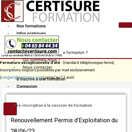
Aller
au
contenu
Nos formations
Infos pratiques
Actualités
Comment financer ma formation ?
Qui sommes-nous ?
Fermeture exceptionnelle d’été
: Standard téléphonique fermé,
Nous contacter
inscriptions toujours possibles par mail exclusivement
(
contact@certisure.com
) jusqu’au 17 août.
S’inscrire à une formation
Connexion
Pré-inscription à la session de formation
X
Renouvellement Permis d’Exploitation du
28/06/23